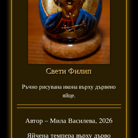
Свети Филип
Ръчно рисувана икона върху дървено
яйце.
Автор –
Мила Василева
,
2026
Яйчена темпера върху дърво