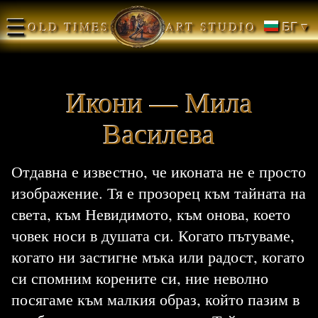
☰
OLD TIMES
ART STUDIO
БГ ▾
Икони — Мила
Василева
Отдавна е известно, че иконата не е просто
изображение. Тя е прозорец към тайната на
света, към Невидимото, към онова, което
човек носи в душата си. Когато пътуваме,
когато ни застигне мъка или радост, когато
си спомним корените си, ние неволно
посягаме към малкия образ, който пазим в