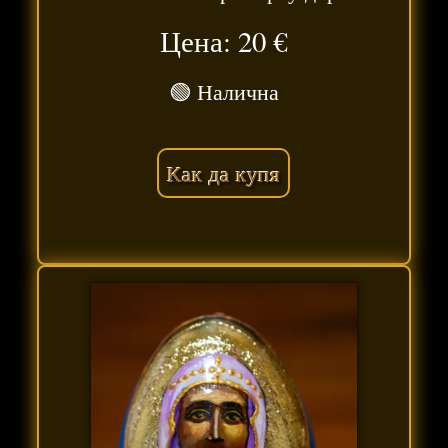
Цена: 20
€
🟢 Налична
Как да купя