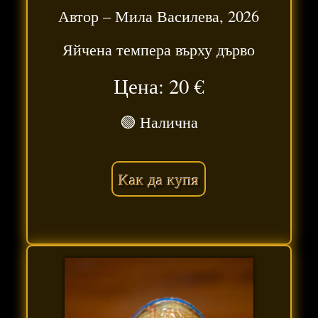
Автор –
Мила Василева
,
2026
Яйчена темпера върху дърво
Цена: 20
€
🟢 Налична
Как да купя