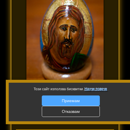
Този сайт използва бисквитки.
Научи повече
.
Иисус Христос Пантократор
Приемам
Ръчно рисувана икона върху дървено
Отказвам
яйце.