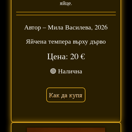
яйце.
Автор –
Мила Василева
,
2026
Яйчена темпера върху дърво
Цена: 20
€
🟢 Налична
Как да купя