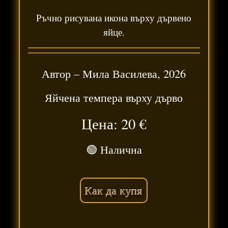
Ръчно рисувана икона върху дървено
яйце.
Автор –
Мила Василева
,
2026
Яйчена темпера върху дърво
Цена: 20
€
🟢 Налична
Как да купя