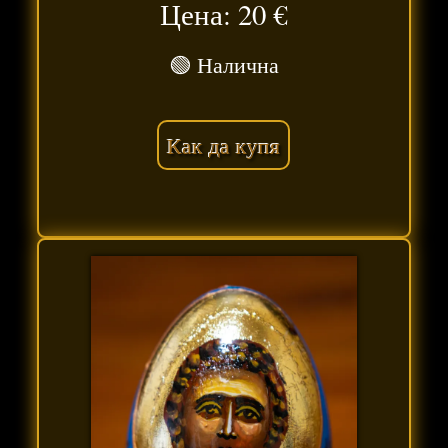
Цена: 20
€
🟢 Налична
Как да купя