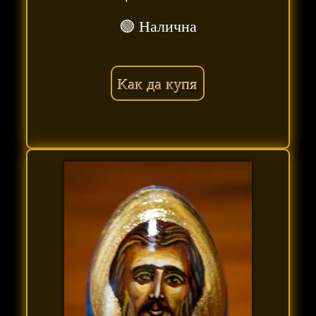
🟢 Налична
Как да купя