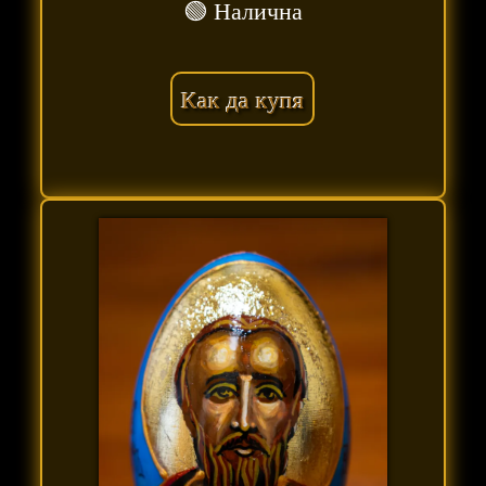
🟢 Налична
Как да купя