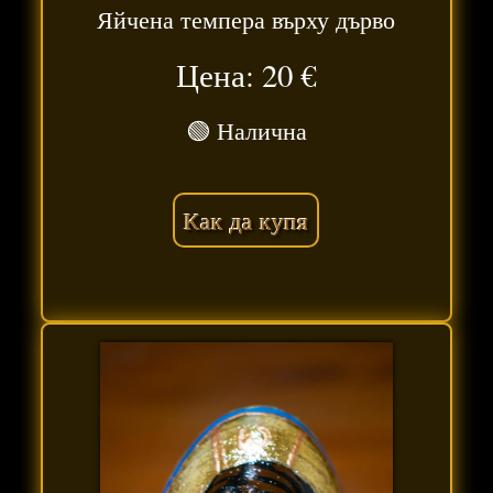
Яйчена темпера върху дърво
Цена: 20
€
🟢 Налична
Как да купя