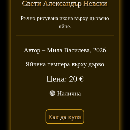
Свети Александър Невски
Ръчно рисувана икона върху дървено
яйце.
Автор –
Мила Василева
,
2026
Яйчена темпера върху дърво
Цена: 20
€
🟢 Налична
Как да купя