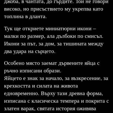
джоба, в чантата, до гърдите. Той не говори
високо, но присъствието му укрепва като
топлина в дланта.
Тук ще откриете миниатюрни икони –
малки по размер, ала дълбоки по смисъл.
Икони за път, за дом, за тишината между
два удара на сърцето.
Особено място заемат дървените яйца с
ръчно изписани образи.
Яйцето е знак за начало, за възкресение, за
крехкостта и силата на живота
едновременно. Върху тази древна форма,
изписана с класическа темпера и покрита с
златен варак, святата история оживява