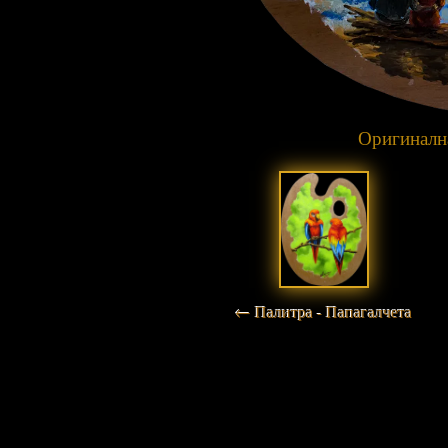
Оригинална
← Палитра - Папагалчета