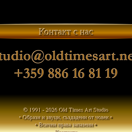
Контакт с нас
© 1991 -
2026
Old Times Art Studio
• Образи и звуци, създадени от човек •
• Всички права запазени •
Контакти