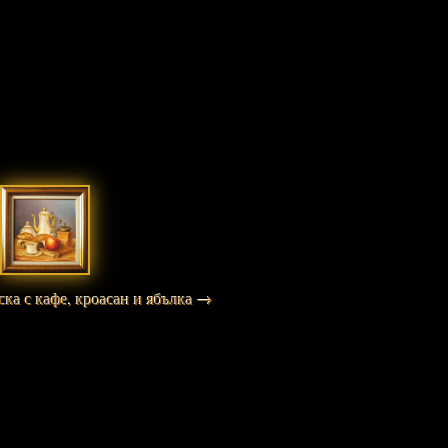
ска с кафе, кроасан и ябълка →