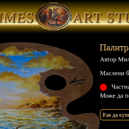
IMES
ART ST
Палитра
Автор
Мил
Маслени б
Частн
Може да п
Как да куп