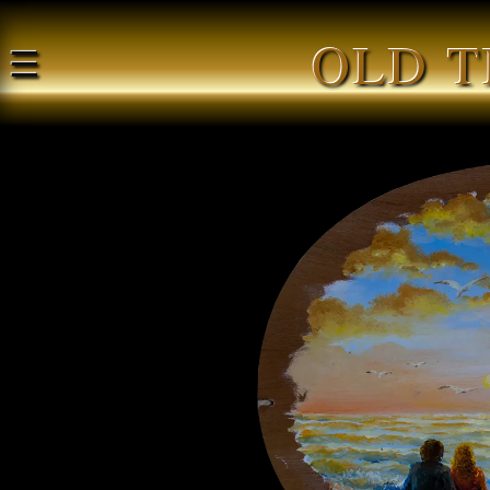
OLD T
☰