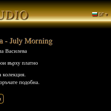
UDIO
БГ ▾
 - July Morning
а Василева
ои върху платно
а колекция.
оръчате подобна.
я