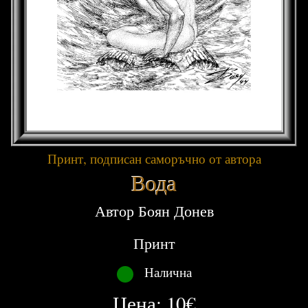
Принт, подписан саморъчно от автора
Вода
Автор
Боян Донев
Принт
Налична
Цена:
10
€