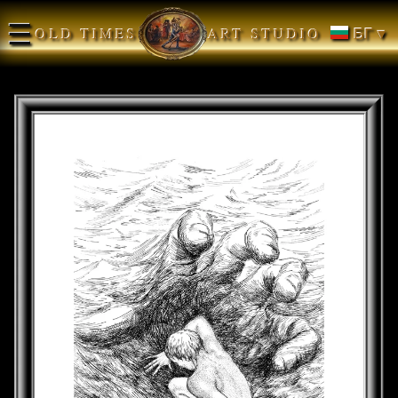
☰
OLD TIMES
ART STUDIO
БГ ▾